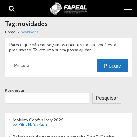
Skip
Skip
to
to
navigation
content
Tag:
novidades
Home
novidades
Parece que não conseguimos encontrar o que você está
procurando. Talvez uma busca possa ajudar.
Procurando
por:
Pesquisar
Pesquisar
Mobility Confap Italy 2026
por Vilma Naísia Xavier
Bolsas para doutorandos na Alemanha DAAD/Confap