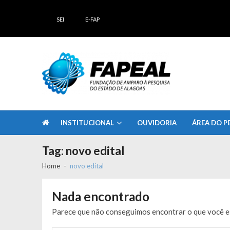
Skip
Skip
to
to
SEI
E-FAP
navigation
content
FAPEAL – Fundação de Amparo à Pesq
A casa do Pesquisador Alagoano
INSTITUCIONAL
OUVIDORIA
ÁREA DO P
Tag:
novo edital
Home
novo edital
Nada encontrado
Parece que não conseguimos encontrar o que você es