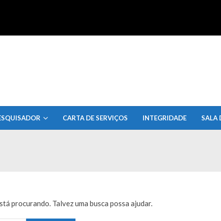
uisa do Estado de Alagoas
ESQUISADOR
CARTA DE SERVIÇOS
INTEGRIDADE
SALA 
tá procurando. Talvez uma busca possa ajudar.