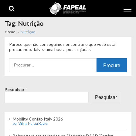
Skip
Skip
to
to
navigation
content
Tag:
Nutrição
Home
Nutrição
Parece que não conseguimos encontrar o que você está
procurando. Talvez uma busca possa ajudar.
Procurando
por:
Pesquisar
Pesquisar
Mobility Confap Italy 2026
por Vilma Naísia Xavier
Bolsas para doutorandos na Alemanha DAAD/Confap