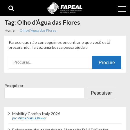
Skip
Skip
to
to
navigation
content
Tag:
Olho d’Água das Flores
Home
Olho d’Água das Flores
Parece que não conseguimos encontrar o que você está
procurando. Talvez uma busca possa ajudar.
Procurando
por:
Pesquisar
Pesquisar
Mobility Confap Italy 2026
por Vilma Naísia Xavier
Bolsas para doutorandos na Alemanha DAAD/Confap