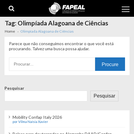
Skip
Skip
to
to
navigation
content
Tag:
Olimpíada Alagoana de Ciências
Home
Olimpíada Alagoana de Ciências
Parece que não conseguimos encontrar o que você está
procurando. Talvez uma busca possa ajudar.
Procurando
por:
Pesquisar
Pesquisar
Mobility Confap Italy 2026
por Vilma Naísia Xavier
Bolsas para doutorandos na Alemanha DAAD/Confap