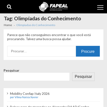
Skip
Skip
to
to
navigation
content
Tag:
Olimpíadas do Conhecimento
Home
Olimpíadas do Conhecimento
Parece que não conseguimos encontrar o que você está
procurando. Talvez uma busca possa ajudar.
Procurando
por:
Pesquisar
Pesquisar
Mobility Confap Italy 2026
por Vilma Naísia Xavier
Bolsas para doutorandos na Alemanha DAAD/Confap