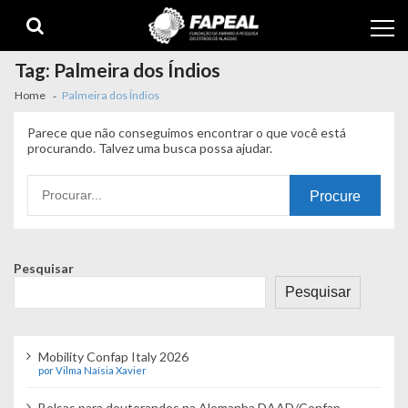
Skip
Skip
to
to
navigation
content
Tag:
Palmeira dos Índios
Home
Palmeira dos Índios
Parece que não conseguimos encontrar o que você está
procurando. Talvez uma busca possa ajudar.
Procurando
por:
Pesquisar
Pesquisar
Mobility Confap Italy 2026
por Vilma Naísia Xavier
Bolsas para doutorandos na Alemanha DAAD/Confap