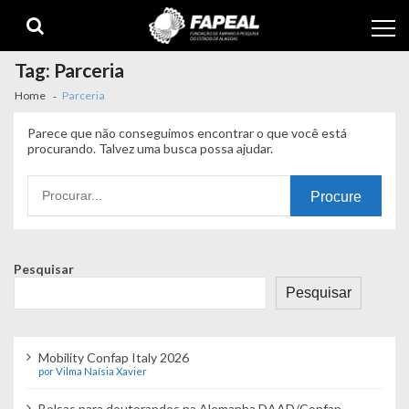
Skip
Skip
to
to
navigation
content
Tag:
Parceria
Home
Parceria
Parece que não conseguimos encontrar o que você está
procurando. Talvez uma busca possa ajudar.
Procurando
por:
Pesquisar
Pesquisar
Mobility Confap Italy 2026
por Vilma Naísia Xavier
Bolsas para doutorandos na Alemanha DAAD/Confap