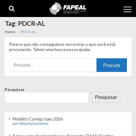
Skip
Skip
to
to
navigation
content
Tag:
PDCR-AL
Home
PDCR-AL
Parece que não conseguimos encontrar o que você está
procurando. Talvez uma busca possa ajudar.
Procurando
por:
Pesquisar
Pesquisar
Mobility Confap Italy 2026
por Vilma Naísia Xavier
Bolsas para doutorandos na Alemanha DAAD/Confap