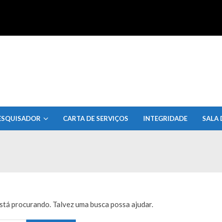
uisa do Estado de Alagoas
ESQUISADOR
CARTA DE SERVIÇOS
INTEGRIDADE
SALA 
tá procurando. Talvez uma busca possa ajudar.