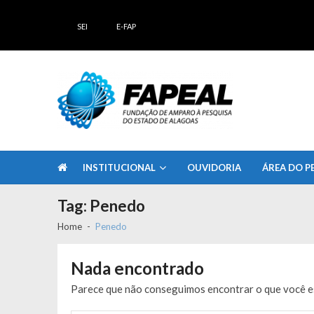
Skip
Skip
to
to
SEI
E-FAP
navigation
content
FAPEAL – Fundação de Amparo à Pesq
A casa do Pesquisador Alagoano
INSTITUCIONAL
OUVIDORIA
ÁREA DO P
Tag:
Penedo
Home
Penedo
Nada encontrado
Parece que não conseguimos encontrar o que você es