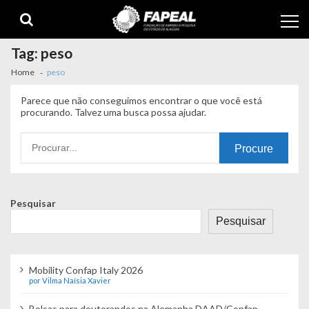
Skip
Skip
to
to
navigation
content
Tag:
peso
Home
peso
Parece que não conseguimos encontrar o que você está
procurando. Talvez uma busca possa ajudar.
Procurando
por:
Pesquisar
Pesquisar
Mobility Confap Italy 2026
por Vilma Naísia Xavier
Bolsas para doutorandos na Alemanha DAAD/Confap