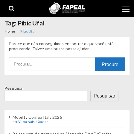
Skip
Skip
to
to
navigation
content
Tag:
Pibic Ufal
Home
Pibic Ufal
Parece que não conseguimos encontrar o que você está
procurando. Talvez uma busca possa ajudar.
Procurando
por:
Pesquisar
Pesquisar
Mobility Confap Italy 2026
por Vilma Naísia Xavier
Bolsas para doutorandos na Alemanha DAAD/Confap