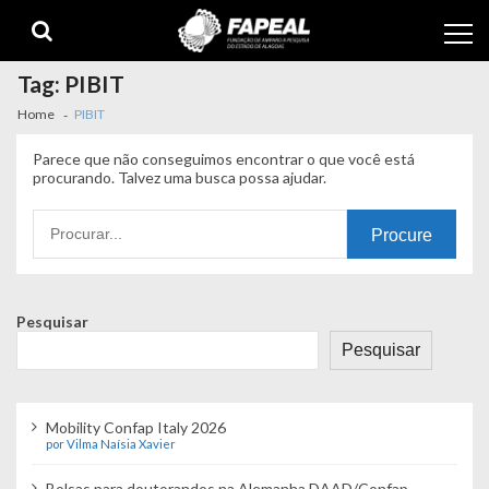
Skip
Skip
to
to
navigation
content
Tag:
PIBIT
Home
PIBIT
Parece que não conseguimos encontrar o que você está
procurando. Talvez uma busca possa ajudar.
Procurando
por:
Pesquisar
Pesquisar
Mobility Confap Italy 2026
por Vilma Naísia Xavier
Bolsas para doutorandos na Alemanha DAAD/Confap