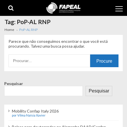
Skip
Skip
to
to
navigation
content
Tag:
PoP-AL RNP
Home
PoP-AL RNP
Parece que não conseguimos encontrar o que você está
procurando. Talvez uma busca possa ajudar.
Procurando
por:
Pesquisar
Pesquisar
Mobility Confap Italy 2026
por Vilma Naísia Xavier
Bolsas para doutorandos na Alemanha DAAD/Confap