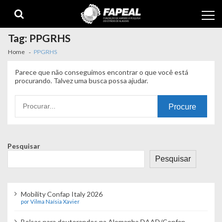
Skip
Skip
to
to
navigation
content
Tag:
PPGRHS
Home
PPGRHS
Parece que não conseguimos encontrar o que você está
procurando. Talvez uma busca possa ajudar.
Procurando
por:
Pesquisar
Pesquisar
Mobility Confap Italy 2026
por Vilma Naísia Xavier
Bolsas para doutorandos na Alemanha DAAD/Confap