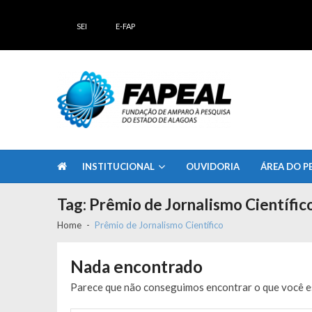
Skip
Skip
to
to
SEI
E-FAP
navigation
content
FAPEAL – Fundação de Amparo à Pesq
A casa do Pesquisador Alagoano
INSTITUCIONAL
OUVIDORIA
ÁREA DO P
Tag:
Prêmio de Jornalismo Científic
Home
Prêmio de Jornalismo Científico
Nada encontrado
Parece que não conseguimos encontrar o que você es