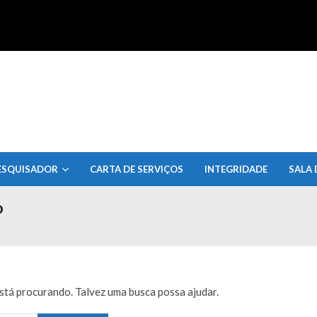
uisa do Estado de Alagoas
ESQUISADOR
CARTA DE SERVIÇOS
INTEGRIDADE
SALA 
o
tá procurando. Talvez uma busca possa ajudar.