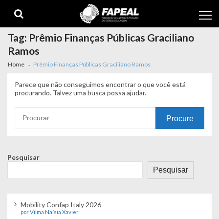
Skip
Skip
to
to
navigation
content
Tag:
Prêmio Finanças Públicas Graciliano
Ramos
Home
Prêmio Finanças Públicas Graciliano Ramos
Parece que não conseguimos encontrar o que você está
procurando. Talvez uma busca possa ajudar.
Procurando
por:
Pesquisar
Pesquisar
Mobility Confap Italy 2026
por Vilma Naísia Xavier