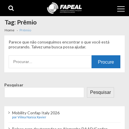
Skip
Skip
to
to
navigation
content
Tag:
Prêmio
Home
Prêmio
Parece que não conseguimos encontrar o que você está
procurando. Talvez uma busca possa ajudar.
Procurando
por:
Pesquisar
Pesquisar
Mobility Confap Italy 2026
por Vilma Naísia Xavier
Bolsas para doutorandos na Alemanha DAAD/Confap