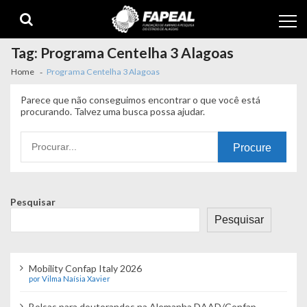
Skip
Skip
to
to
navigation
content
Tag:
Programa Centelha 3 Alagoas
Home
Programa Centelha 3 Alagoas
Parece que não conseguimos encontrar o que você está
procurando. Talvez uma busca possa ajudar.
Procurando
por:
Pesquisar
Pesquisar
Mobility Confap Italy 2026
por Vilma Naísia Xavier
Bolsas para doutorandos na Alemanha DAAD/Confap