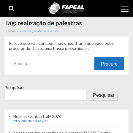
Skip
Skip
to
to
navigation
content
Tag:
realização de palestras
Home
realização de palestras
Parece que não conseguimos encontrar o que você está
procurando. Talvez uma busca possa ajudar.
Procurando
por:
Pesquisar
Pesquisar
Mobility Confap Italy 2026
por Vilma Naísia Xavier
Bolsas para doutorandos na Alemanha DAAD/Confap