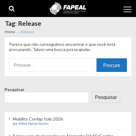
Skip
Skip
to
to
navigation
content
Tag:
Release
Home
Release
Parece que não conseguimos encontrar o que você está
procurando. Talvez uma busca possa ajudar.
Procurando
por:
Pesquisar
Pesquisar
Mobility Confap Italy 2026
por Vilma Naísia Xavier
Bolsas para doutorandos na Alemanha DAAD/Confap