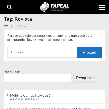
Skip
Skip
to
to
navigation
content
Tag:
Revista
Home
Revista
Parece que não conseguimos encontrar o que você está
procurando. Talvez uma busca possa ajudar.
Procurando
por:
Pesquisar
Pesquisar
Mobility Confap Italy 2026
por Vilma Naísia Xavier
Bolsas para doutorandos na Alemanha DAAD/Confap