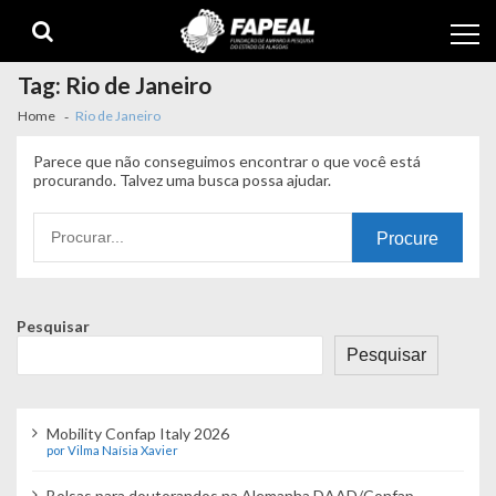
Skip
Skip
to
to
navigation
content
Tag:
Rio de Janeiro
Home
Rio de Janeiro
Parece que não conseguimos encontrar o que você está
procurando. Talvez uma busca possa ajudar.
Procurando
por:
Pesquisar
Pesquisar
Mobility Confap Italy 2026
por Vilma Naísia Xavier
Bolsas para doutorandos na Alemanha DAAD/Confap