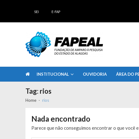
Skip
Skip
to
to
SEI
E-FAP
navigation
content
FAPEAL – Fundação de Amparo à Pesq
A casa do Pesquisador Alagoano
INSTITUCIONAL
OUVIDORIA
ÁREA DO P
Tag:
rios
Home
rios
Nada encontrado
Parece que não conseguimos encontrar o que você es