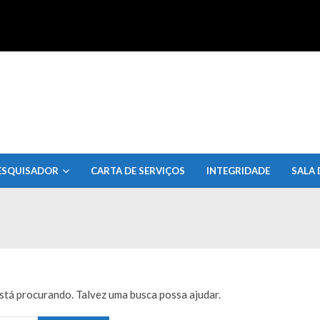
uisa do Estado de Alagoas
ESQUISADOR
CARTA DE SERVIÇOS
INTEGRIDADE
SALA 
tá procurando. Talvez uma busca possa ajudar.