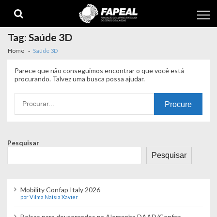
Skip
Skip
to
to
navigation
content
Tag:
Saúde 3D
Home
Saúde 3D
Parece que não conseguimos encontrar o que você está
procurando. Talvez uma busca possa ajudar.
Procurando
por:
Pesquisar
Pesquisar
Mobility Confap Italy 2026
por Vilma Naísia Xavier
Bolsas para doutorandos na Alemanha DAAD/Confap