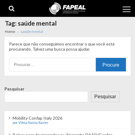
Skip
Skip
to
to
navigation
content
Tag:
saúde mental
Home
saúde mental
Parece que não conseguimos encontrar o que você está
procurando. Talvez uma busca possa ajudar.
Procurando
por:
Pesquisar
Pesquisar
Mobility Confap Italy 2026
por Vilma Naísia Xavier
Bolsas para doutorandos na Alemanha DAAD/Confap