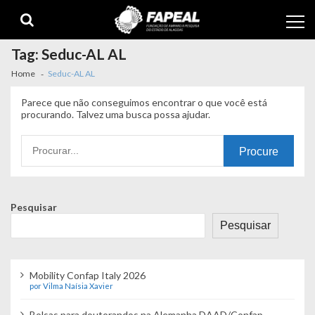
Skip
Skip
to
to
navigation
content
Tag:
Seduc-AL AL
Home
Seduc-AL AL
Parece que não conseguimos encontrar o que você está
procurando. Talvez uma busca possa ajudar.
Procurando
por:
Pesquisar
Pesquisar
Mobility Confap Italy 2026
por Vilma Naísia Xavier
Bolsas para doutorandos na Alemanha DAAD/Confap