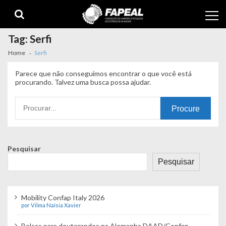
Skip
Skip
to
to
navigation
content
Tag:
Serfi
Home
Serfi
Parece que não conseguimos encontrar o que você está
procurando. Talvez uma busca possa ajudar.
Procurando
por:
Pesquisar
Pesquisar
Mobility Confap Italy 2026
por Vilma Naísia Xavier
Bolsas para doutorandos na Alemanha DAAD/Confap