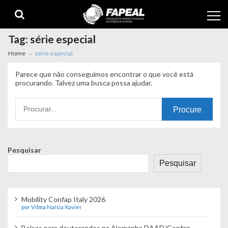
Skip
Skip
to
to
navigation
content
Tag:
série especial
Home
série especial
Parece que não conseguimos encontrar o que você está
procurando. Talvez uma busca possa ajudar.
Procurando
por:
Pesquisar
Pesquisar
Mobility Confap Italy 2026
por Vilma Naísia Xavier
Bolsas para doutorandos na Alemanha DAAD/Confap