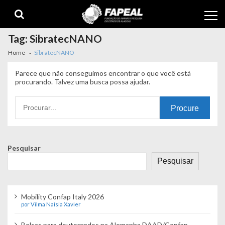
Skip
Skip
to
to
navigation
content
Tag:
SibratecNANO
Home
SibratecNANO
Parece que não conseguimos encontrar o que você está
procurando. Talvez uma busca possa ajudar.
Procurando
por:
Pesquisar
Pesquisar
Mobility Confap Italy 2026
por Vilma Naísia Xavier
Bolsas para doutorandos na Alemanha DAAD/Confap