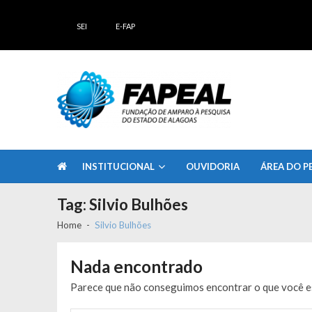
Skip
Skip
to
to
SEI
E-FAP
navigation
content
FAPEAL – Fundação de Amparo à Pesq
A casa do Pesquisador Alagoano
INSTITUCIONAL
OUVIDORIA
ÁREA DO P
Tag:
Silvio Bulhões
Home
Silvio Bulhões
Nada encontrado
Parece que não conseguimos encontrar o que você es