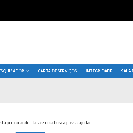
uisa do Estado de Alagoas
ESQUISADOR
CARTA DE SERVIÇOS
INTEGRIDADE
SALA 
tá procurando. Talvez uma busca possa ajudar.