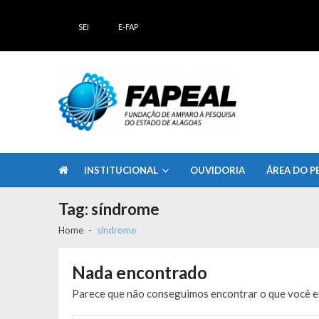
Skip
Skip
to
to
SEI
E-FAP
navigation
content
FAPEAL – Fundação de Amparo à Pesq
A casa do Pesquisador Alagoano
INSTITUCIONAL
OUVIDORIA
ÁREA DO P
Tag:
síndrome
Home
síndrome
Nada encontrado
Parece que não conseguimos encontrar o que você es