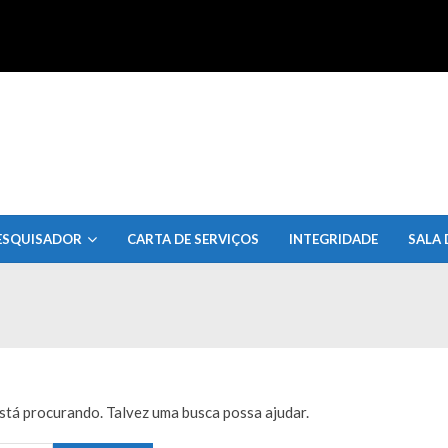
uisa do Estado de Alagoas
ESQUISADOR
CARTA DE SERVIÇOS
INTEGRIDADE
SALA 
tá procurando. Talvez uma busca possa ajudar.