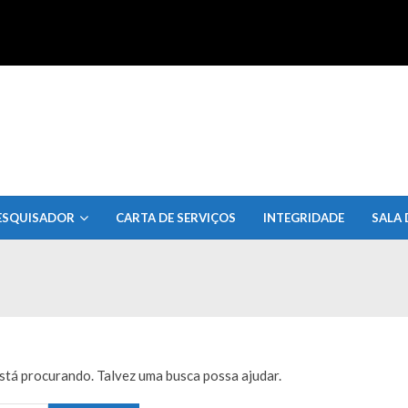
uisa do Estado de Alagoas
ESQUISADOR
CARTA DE SERVIÇOS
INTEGRIDADE
SALA 
tá procurando. Talvez uma busca possa ajudar.