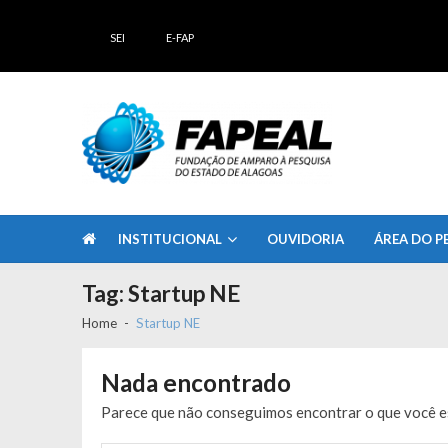
Skip
Skip
to
to
SEI
E-FAP
navigation
content
FAPEAL – Fundação de Amparo à Pesq
A casa do Pesquisador Alagoano
INSTITUCIONAL
OUVIDORIA
ÁREA DO P
Tag:
Startup NE
Home
Startup NE
Nada encontrado
Parece que não conseguimos encontrar o que você es