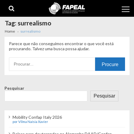
Skip
Skip
to
to
navigation
content
Tag:
surrealismo
Home
surrealismo
Parece que não conseguimos encontrar o que você está
procurando. Talvez uma busca possa ajudar.
Procurando
por:
Pesquisar
Pesquisar
Mobility Confap Italy 2026
por Vilma Naísia Xavier
Bolsas para doutorandos na Alemanha DAAD/Confap