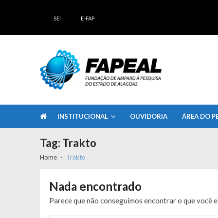
Skip
Skip
to
to
SEI
E-FAP
navigation
content
FAPEAL – Fundação de Amparo à Pesq
A casa do Pesquisador Alagoano
INSTITUCIONAL
OUVIDORIA
ÁREA DO P
Tag:
Trakto
Home
Trakto
Nada encontrado
Parece que não conseguimos encontrar o que você es