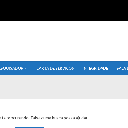
uisa do Estado de Alagoas
ESQUISADOR
CARTA DE SERVIÇOS
INTEGRIDADE
SALA 
tá procurando. Talvez uma busca possa ajudar.