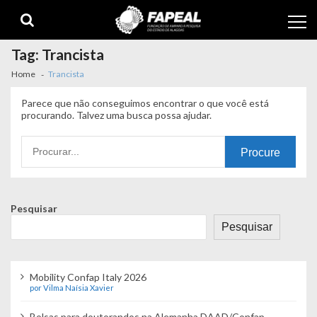
Skip
Skip
to
to
navigation
content
Tag:
Trancista
Home
Trancista
Parece que não conseguimos encontrar o que você está
procurando. Talvez uma busca possa ajudar.
Procurando
por:
Pesquisar
Pesquisar
Mobility Confap Italy 2026
por Vilma Naísia Xavier
Bolsas para doutorandos na Alemanha DAAD/Confap