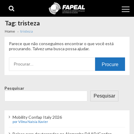
Skip
Skip
to
to
navigation
content
Tag:
tristeza
Home
tristeza
Parece que não conseguimos encontrar o que você está
procurando. Talvez uma busca possa ajudar.
Procurando
por:
Pesquisar
Pesquisar
Mobility Confap Italy 2026
por Vilma Naísia Xavier
Bolsas para doutorandos na Alemanha DAAD/Confap