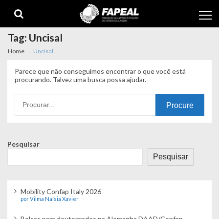
Skip
Skip
to
to
navigation
content
Tag:
Uncisal
Home
Uncisal
Parece que não conseguimos encontrar o que você está
procurando. Talvez uma busca possa ajudar.
Procurando
por:
Pesquisar
Pesquisar
Mobility Confap Italy 2026
por Vilma Naísia Xavier
Bolsas para doutorandos na Alemanha DAAD/Confap