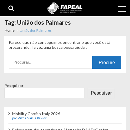
Skip
Skip
to
to
navigation
content
Tag:
União dos Palmares
Home
União dos Palmares
Parece que não conseguimos encontrar o que você está
procurando. Talvez uma busca possa ajudar.
Procurando
por:
Pesquisar
Pesquisar
Mobility Confap Italy 2026
por Vilma Naísia Xavier
Bolsas para doutorandos na Alemanha DAAD/Confap