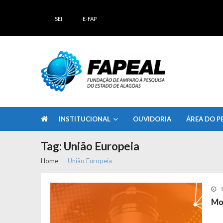
Skip
Skip
to
to
SEI
E-FAP
navigation
content
FAPEAL – Fundação de Amparo à Pesq
A casa do Pesquisador Alagoano
INSTITUCIONAL
OUVIDORIA
ÁREA DO P
Tag:
União Europeia
Home
União Europeia
1
Mo