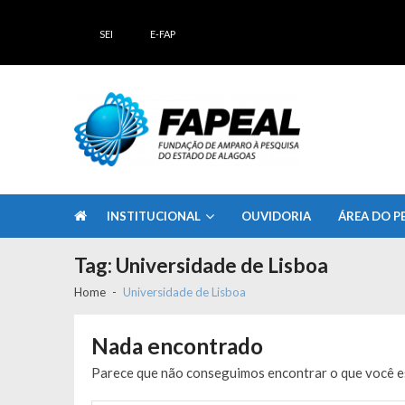
Skip
Skip
to
to
SEI
E-FAP
navigation
content
FAPEAL – Fundação de Amparo à Pesq
A casa do Pesquisador Alagoano
INSTITUCIONAL
OUVIDORIA
ÁREA DO P
Tag:
Universidade de Lisboa
Home
Universidade de Lisboa
Nada encontrado
Parece que não conseguimos encontrar o que você es