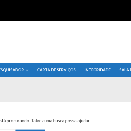
uisa do Estado de Alagoas
ESQUISADOR
CARTA DE SERVIÇOS
INTEGRIDADE
SALA 
tá procurando. Talvez uma busca possa ajudar.