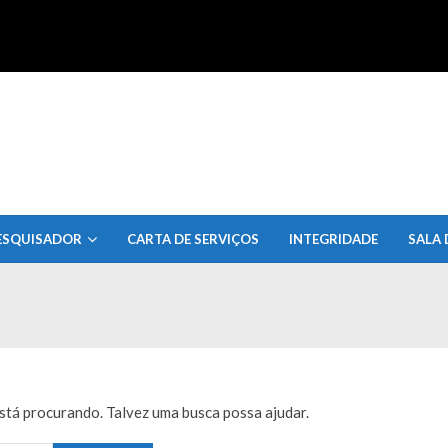
uisa do Estado de Alagoas
ESQUISADOR
CARTA DE SERVIÇOS
INTEGRIDADE
SALA 
tá procurando. Talvez uma busca possa ajudar.