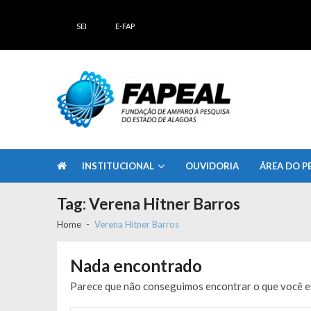
Skip
Skip
to
to
SEI
E-FAP
navigation
content
FAPEAL – Fundação de Amparo à Pesq
A casa do Pesquisador Alagoano
INSTITUCIONAL
OUVIDORIA
ÁREA DO P
Tag:
Verena Hitner Barros
Home
Verena Hitner Barros
Nada encontrado
Parece que não conseguimos encontrar o que você es