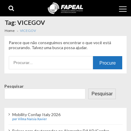
Skip
Skip
to
to
navigation
content
Tag:
VICEGOV
Home
VICEGOV
Parece que não conseguimos encontrar o que você está
procurando. Talvez uma busca possa ajudar.
Procurando
por:
Pesquisar
Pesquisar
Mobility Confap Italy 2026
por Vilma Naísia Xavier
Bolsas para doutorandos na Alemanha DAAD/Confap