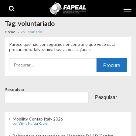
Skip
Skip
to
to
navigation
content
Tag:
voluntariado
Home
voluntariado
Parece que não conseguimos encontrar o que você está
procurando. Talvez uma busca possa ajudar.
Procurando
por:
Pesquisar
Pesquisar
Mobility Confap Italy 2026
por Vilma Naísia Xavier
Bolsas para doutorandos na Alemanha DAAD/Confap