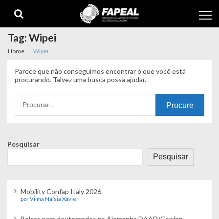
Skip
Skip
to
to
navigation
content
Tag:
Wipei
Home
Wipei
Parece que não conseguimos encontrar o que você está
procurando. Talvez uma busca possa ajudar.
Procurando
por:
Pesquisar
Pesquisar
Mobility Confap Italy 2026
por Vilma Naísia Xavier
Bolsas para doutorandos na Alemanha DAAD/Confap