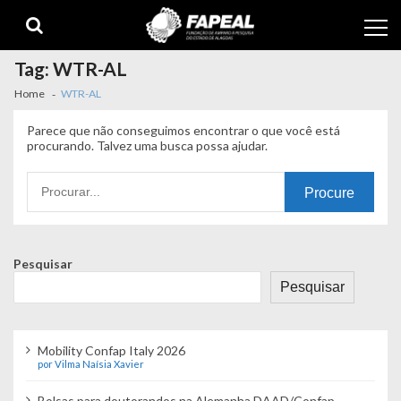
Skip
Skip
to
to
navigation
content
Tag:
WTR-AL
Home
WTR-AL
Parece que não conseguimos encontrar o que você está
procurando. Talvez uma busca possa ajudar.
Procurando
por:
Pesquisar
Pesquisar
Mobility Confap Italy 2026
por Vilma Naísia Xavier
Bolsas para doutorandos na Alemanha DAAD/Confap