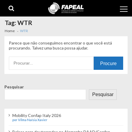
Skip
Skip
to
to
navigation
content
Tag:
WTR
Home
WTR
Parece que não conseguimos encontrar o que você está
procurando. Talvez uma busca possa ajudar.
Procurando
por:
Pesquisar
Pesquisar
Mobility Confap Italy 2026
por Vilma Naísia Xavier
Bolsas para doutorandos na Alemanha DAAD/Confap