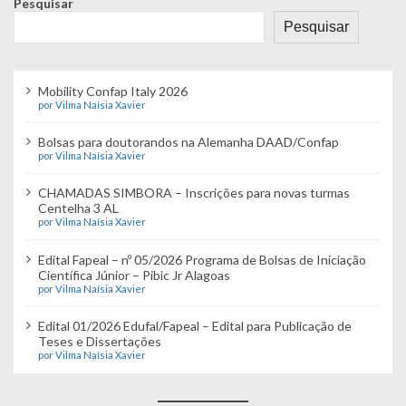
ç
Pesquisar
Pesquisar
ã
o
Mobility Confap Italy 2026
d
por Vilma Naísia Xavier
e
Bolsas para doutorandos na Alemanha DAAD/Confap
por Vilma Naísia Xavier
P
CHAMADAS SIMBORA – Inscrições para novas turmas
o
Centelha 3 AL
por Vilma Naísia Xavier
s
Edital Fapeal – nº 05/2026 Programa de Bolsas de Iniciação
t
Científica Júnior – Pibic Jr Alagoas
por Vilma Naísia Xavier
Edital 01/2026 Edufal/Fapeal – Edital para Publicação de
Teses e Dissertações
por Vilma Naísia Xavier