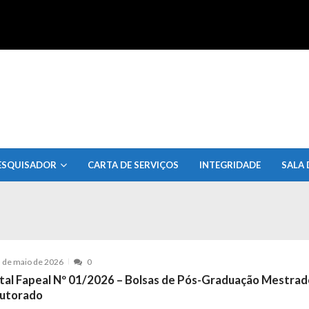
uisa do Estado de Alagoas
ESQUISADOR
CARTA DE SERVIÇOS
INTEGRIDADE
SALA 
 de maio de 2026
0
ital Fapeal Nº 01/2026 – Bolsas de Pós-Graduação Mestrad
utorado