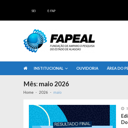
Skip
Skip
to
to
SEI
E-FAP
navigation
content
FAPEAL – Fundação de Amparo à Pesq
A casa do Pesquisador Alagoano
INSTITUCIONAL
OUVIDORIA
ÁREA DO P
Mês:
maio 2026
Home
2026
maio
5
Ed
Do