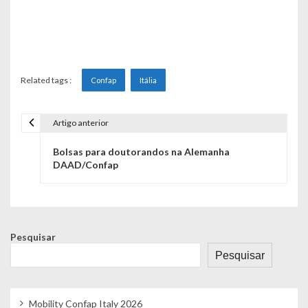
Related tags :
Confap
Itália
Artigo anterior
N
Bolsas para doutorandos na Alemanha
a
DAAD/Confap
v
e
g
Pesquisar
a
Pesquisar
ç
Mobility Confap Italy 2026