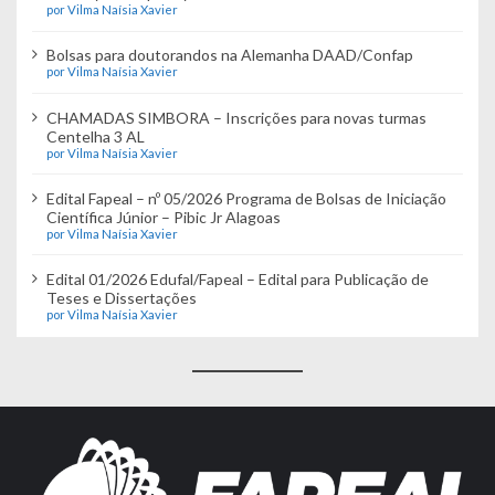
ã
por Vilma Naísia Xavier
o
Bolsas para doutorandos na Alemanha DAAD/Confap
d
por Vilma Naísia Xavier
e
CHAMADAS SIMBORA – Inscrições para novas turmas
Centelha 3 AL
P
por Vilma Naísia Xavier
o
Edital Fapeal – nº 05/2026 Programa de Bolsas de Iniciação
Científica Júnior – Pibic Jr Alagoas
s
por Vilma Naísia Xavier
t
Edital 01/2026 Edufal/Fapeal – Edital para Publicação de
Teses e Dissertações
por Vilma Naísia Xavier