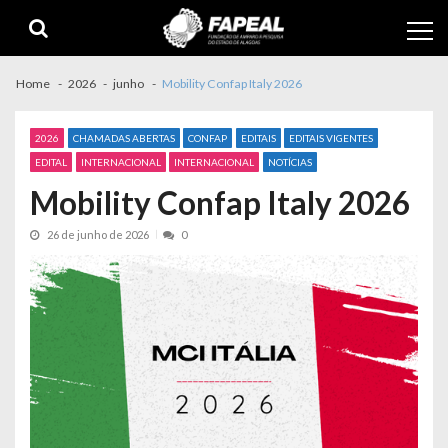
Skip
Skip
to
to
navigation
content
Home
2026
junho
Mobility Confap Italy 2026
2026
CHAMADAS ABERTAS
CONFAP
EDITAIS
EDITAIS VIGENTES
EDITAL
INTERNACIONAL
INTERNACIONAL
NOTÍCIAS
Mobility Confap Italy 2026
26 de junho de 2026
0